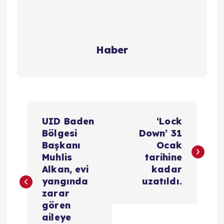
Haber
Y
UID Baden
‘Lock
a
Bölgesi
Down’ 31
Başkanı
Ocak
z
Muhlis
tarihine
Alkan, evi
kadar
ı
yangında
uzatıldı.
zarar
g
gören
aileye