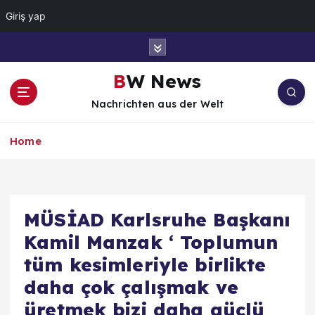
Giriş yap
İ
ç
e
BW News
r
Nachrichten aus der Welt
i
ğ
e
Home
a
t
l
a
MÜSİAD Karlsruhe Başkanı
Kamil Manzak ‘ Toplumun
tüm kesimleriyle birlikte
daha çok çalışmak ve
üretmek bizi daha güçlü