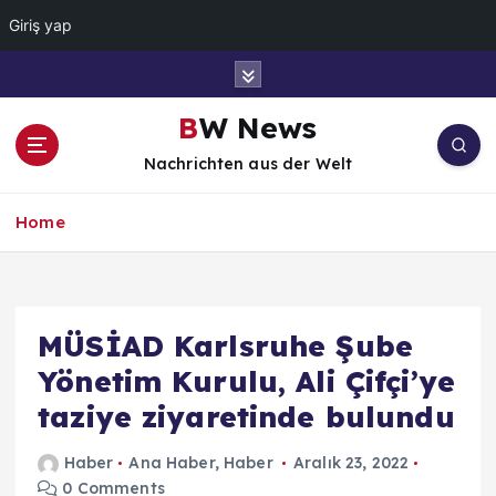
Giriş yap
İ
ç
e
BW News
r
Nachrichten aus der Welt
i
ğ
e
Home
a
t
l
a
MÜSİAD Karlsruhe Şube
Yönetim Kurulu, Ali Çifçi’ye
taziye ziyaretinde bulundu
Haber
Ana Haber
,
Haber
Aralık 23, 2022
0 Comments