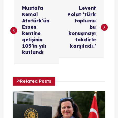
Y
Mustafa
Levent
a
Kemal
Polat ‘Türk
Atatürk’ün
toplumu
z
Essen
bu
kentine
konuşmayı
ı
gelişinin
takdirle
105’in yılı
karşıladı.’
g
kutlandı
e
z
Related Posts
i
n