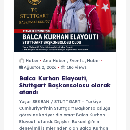
m
e
s
i
Haber
Ana Haber
,
Events
,
Haber
Ağustos 2, 2026
186 views
Balca Kurhan Elayouti,
Stuttgart Başkonsolosu olarak
atandı
Yaşar SEKBAN / STUTTGART – Türkiye
Cumhuriyeti’nin Stuttgart Başkonsolosluğu
görevine kariyer diplomat Balca Kurhan
Elayouti atandı. Dışişleri Bakanlığı’nın
deneyimli isimlerinden olan Balca Kurhan