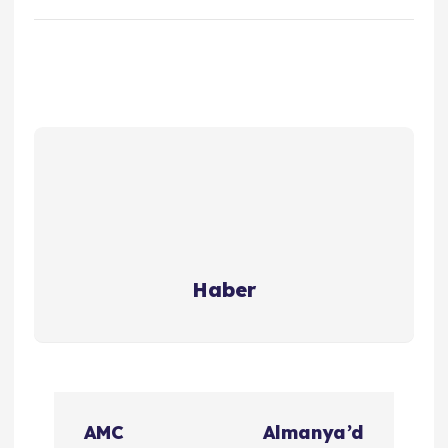
Haber
Y
AMC
Almanya’d