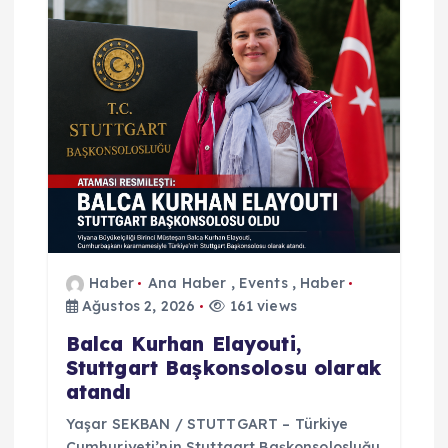
e
s
i
Haber
Ana Haber
,
Events
,
Haber
Ağustos 2, 2026
161 views
Balca Kurhan Elayouti,
Stuttgart Başkonsolosu olarak
atandı
Yaşar SEKBAN / STUTTGART – Türkiye
Cumhuriyeti’nin Stuttgart Başkonsolosluğu