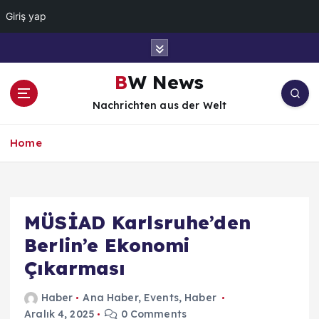
Giriş yap
İ
ç
e
BW News
r
Nachrichten aus der Welt
i
ğ
e
Home
a
t
l
a
MÜSİAD Karlsruhe’den
Berlin’e Ekonomi
Çıkarması
Haber
Ana Haber
,
Events
,
Haber
Aralık 4, 2025
0 Comments