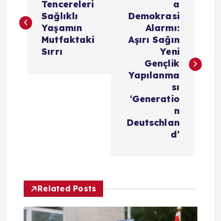
a
Tencereleri
a
Sağlıklı
Demokrasi
z
Yaşamın
Alarmı:
Mutfaktaki
Aşırı Sağın
ı
Sırrı
Yeni
Gençlik
g
Yapılanma
sı
e
‘Generatio
n
z
Deutschlan
d’
i
n
Related Posts
m