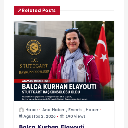
g
Related Posts
e
z
i
n
m
e
s
Haber
Ana Haber
,
Events
,
Haber
i
Ağustos 2, 2026
190 views
Balca Kurhan Elayouti,