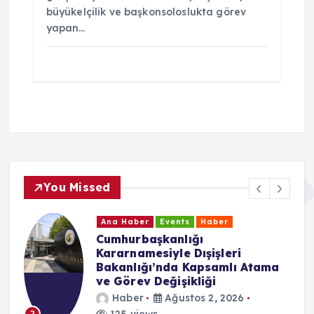
büyükelçilik ve başkonsoloslukta görev
yapan…
You Missed
Ana Haber
Events
Haber
Cumhurbaşkanlığı
Kararnamesiyle Dışişleri
Bakanlığı’nda Kapsamlı Atama
ve Görev Değişikliği
Haber
Ağustos 2, 2026