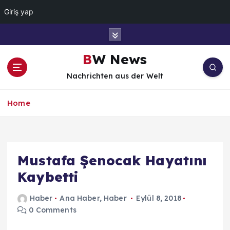
Giriş yap
İ
ç
e
BW News
r
Nachrichten aus der Welt
i
ğ
e
Home
a
t
l
a
Mustafa Şenocak Hayatını
Kaybetti
Haber
Ana Haber
,
Haber
Eylül 8, 2018
0 Comments