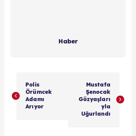
Haber
Y
Polis
Mustafa
a
Örümcek
Şenocak
Adamı
Gözyaşları
z
Arıyor
yla
Uğurlandı
ı