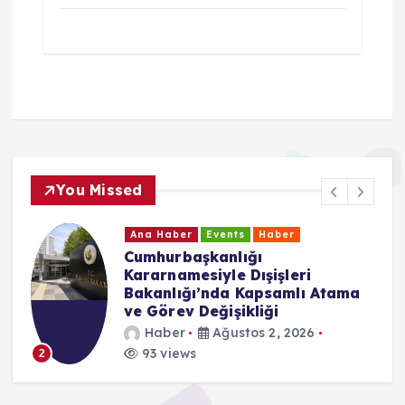
You Missed
Ana Haber
Events
Haber
Cumhurbaşkanlığı
Kararnamesiyle Dışişleri
Bakanlığı’nda Kapsamlı Atama
ve Görev Değişikliği
Haber
Ağustos 2, 2026
93 views
2