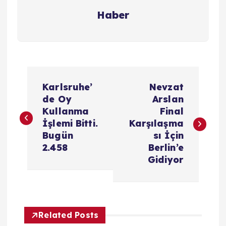
Haber
Y
Karlsruhe’
Nevzat
a
de Oy
Arslan
Kullanma
Final
z
İşlemi Bitti.
Karşılaşma
Bugün
sı İçin
ı
2.458
Berlin’e
Gidiyor
g
e
Related Posts