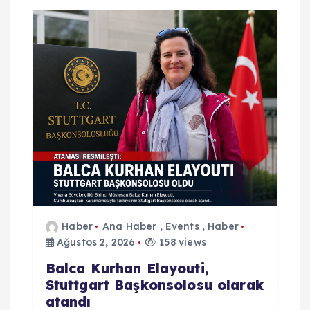
z
i
n
m
e
s
i
Haber
Ana Haber
,
Events
,
Haber
Ağustos 2, 2026
158 views
Balca Kurhan Elayouti,
Stuttgart Başkonsolosu olarak
atandı