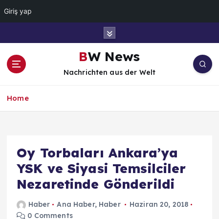
Giriş yap
İ
ç
e
BW News
r
Nachrichten aus der Welt
i
ğ
e
Home
a
t
l
a
Oy Torbaları Ankara’ya
YSK ve Siyasi Temsilciler
Nezaretinde Gönderildi
Haber
Ana Haber
,
Haber
Haziran 20, 2018
0 Comments