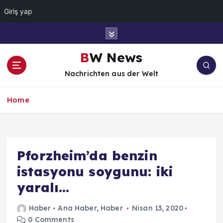
Giriş yap
İ
ç
e
BW News
r
Nachrichten aus der Welt
i
ğ
e
Home
a
t
l
a
Pforzheim’da benzin
istasyonu soygunu: iki
yaralı…
Haber
Ana Haber
,
Haber
Nisan 13, 2020
0 Comments