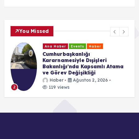
You Missed
Ana Haber
Events
Haber
Cumhurbaşkanlığı
Kararnamesiyle Dışişleri
Bakanlığı’nda Kapsamlı Atama
ve Görev Değişikliği
Haber
Ağustos 2, 2026
119 views
2