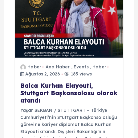
m
e
s
i
Haber
Ana Haber
,
Events
,
Haber
Ağustos 2, 2026
185 views
Balca Kurhan Elayouti,
Stuttgart Başkonsolosu olarak
atandı
Yaşar SEKBAN / STUTTGART – Türkiye
Cumhuriyeti’nin Stuttgart Başkonsolosluğu
görevine kariyer diplomat Balca Kurhan
Elayouti atandı. Dışişleri Bakanlığı’nın