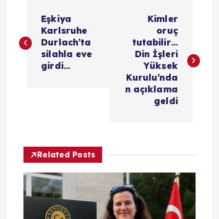
Y
Eşkiya
Kimler
a
Karlsruhe
oruç
Durlach’ta
tutabilir…
z
silahla eve
Din İşleri
girdi…
Yüksek
ı
Kurulu’nda
n açıklama
g
geldi
e
z
Related Posts
i
n