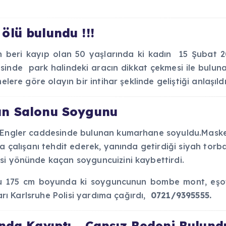
ölü bulundu !!!
 beri kayıp olan 50 yaşlarında ki kadın 15 Şubat 2
desinde park halindeki aracın dikkat çekmesi ile buluna
lere göre olayın bir intihar şeklinde geliştiği anlaşıldı
un Salonu Soygunu
e Engler caddesinde bulunan kumarhane soyuldu.Maske
a çalışanı tehdit ederek, yanında getirdiği siyah torba
si yönünde kaçan soyguncuizini kaybettirdi.
u 175 cm boyunda ki soyguncunun bombe mont, eşof
ları Karlsruhe Polisi yardıma çağırdı,
0721/9395555.
nda Kayıptı… Cansız Bedeni Bulundu