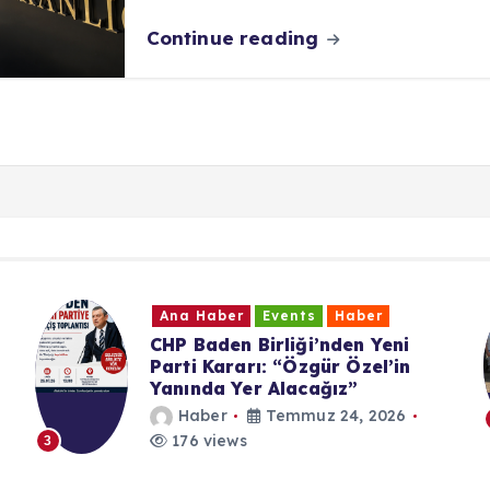
Continue reading
Events
Haber
Ana Haber
Even
irliği’nden Yeni
UID Württember
ı: “Özgür Özel’in
Buluşması
r Alacağız”
Haber
Temm
Temmuz 24, 2026
200 views
4