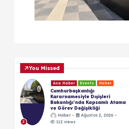
You Missed
ber
Events
Haber
Ana Haber
başkanlığı
CHP Baden B
mesiyle Dışişleri
Parti Karar
ığı’nda Kapsamlı Atama
Yanında Ye
v Değişikliği
Haber
er
Ağustos 2, 2026
176 views
3
iews