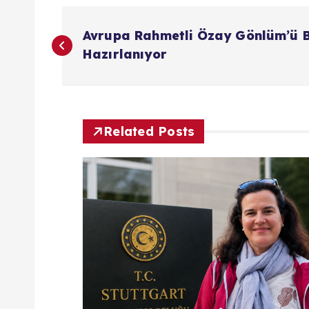
Y
Avrupa Rahmetli Özay Gönlüm’ü 
a
Hazırlanıyor
z
ı
Related Posts
g
e
z
i