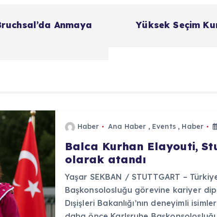
Bruchsal’da Anmaya
Yüksek Seçim Kur
Haber
Ana Haber
,
Events
,
Haber
Balca Kurhan Elayouti, S
olarak atandı
Yaşar SEKBAN / STUTTGART – Türkiye 
Başkonsolosluğu görevine kariyer dip
Dışişleri Bakanlığı’nın deneyimli isiml
daha önce Karlsruhe Başkonsolosluğ