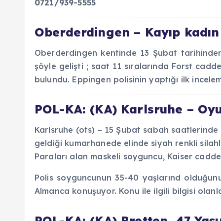
0721/939-5555
Oberderdingen – Kayıp kadın 
Oberderdingen kentinde 13 Şubat tarihinden
şöyle gelişti ; saat 11 sıralarında Forst cad
bulundu. Eppingen polisinin yaptığı ilk inceleme
POL-KA: (KA) Karlsruhe – Oy
Karlsruhe (ots) – 15 Şubat sabah saatlerind
geldiği kumarhanede elinde siyah renkli silahl
Paraları alan maskeli soyguncu, Kaiser cadde
Polis soyguncunun 35-40 yaşlarınd olduğun
Almanca konuşuyor. Konu ile ilgili bilgisi olan
POL-KA: (KA) Bretten 47 Yaşı