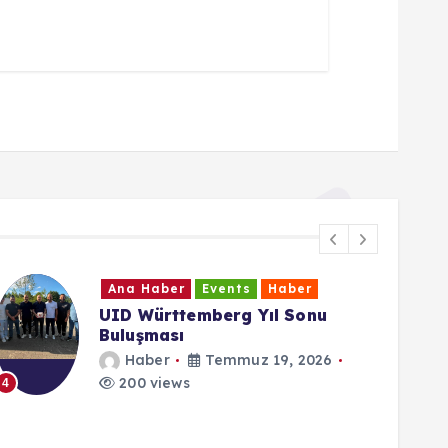
ts
Haber
Ana Haber
Events
g Yıl Sonu
Cumhurbaşkanı Erdo
Temmuz direnişi dü
demokrasi tarihi aç
uz 19, 2026
emsalsizdir”
Haber
Temmuz 1
137 views
5