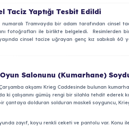
 Taciz Yaptığı Tesbit Edildi
numaralı Tramvayda bir adam tarafından cinsel tacize
ayını fotoğrafları ile birlikte belgeledi. Resimlerde
 yaşında cinsel tacize uğrayan genç kız sabıkalı 60
l Oyun Salonunu (Kumarhane) Soydu
t Çarşamba akşamı Krieg Caddesinde bulunan kumarha
a ki çalışanını gümüş rengi bir silahla tehdit ederek 
i bir çantaya dolduran solduran maskeli soyguncu, Kr
nda zayıf, koyu renkli ceketi ve pantolu var. Konu ile i