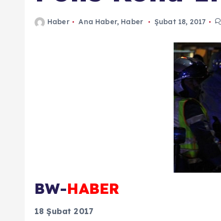
n
Haber
Ana Haber
,
Haber
Şubat 18, 2017
d
a
BW-
HABER
18 Şubat 2017