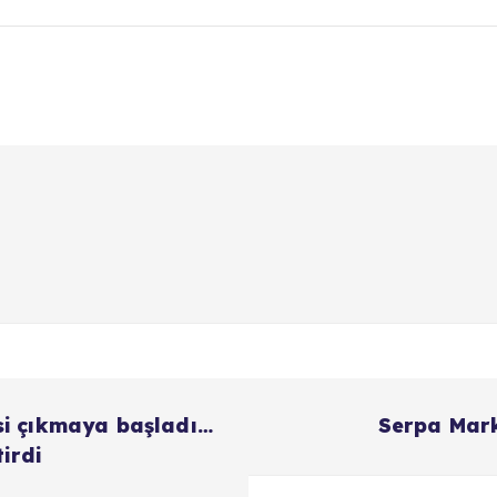
si çıkmaya başladı…
Serpa Markt
irdi