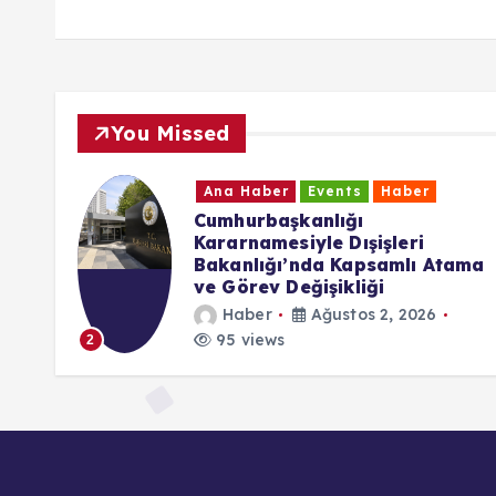
You Missed
Ana Haber
Events
Haber
CHP Baden Birliği’nden Yeni
Parti Kararı: “Özgür Özel’in
ama
Yanında Yer Alacağız”
Haber
Temmuz 24, 2026
173 views
3