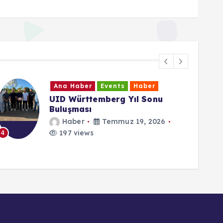
Ana Haber
Events
Haber
Cumhurbaşkanı Erdoğan: “15
Temmuz direnişi dünya
demokrasi tarihi açısından
emsalsizdir”
Haber
Temmuz 15, 2026
6
134 views
5