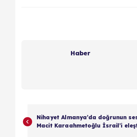
Haber
Y
Nihayet Almanya’da doğrunun se
a
Macit Karaahmetoğlu İsrail’i eleşt