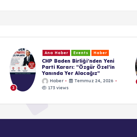
Ana Haber
Events
Haber
UID Württemberg Yıl Sonu
Buluşması
Haber
Temmuz 19, 2026
197 views
4