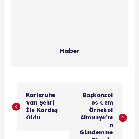
Haber
Y
Karlsruhe
Başkonsol
a
Van Şehri
os Cem
İle Kardeş
Örnekol
z
Oldu
Almanya’nı
n
ı
Gündemine