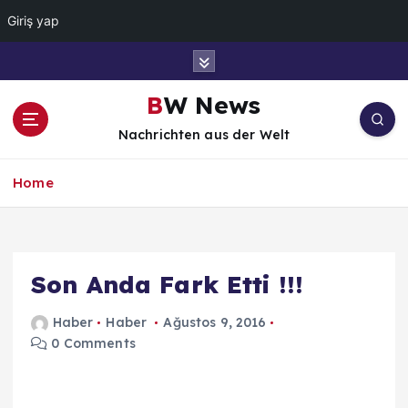
Giriş yap
İ
ç
e
BW News
r
Nachrichten aus der Welt
i
ğ
e
Home
a
t
l
a
Son Anda Fark Etti !!!
Haber
Haber
Ağustos 9, 2016
0 Comments