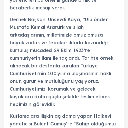
yöneticileri bu önemli günde birlik ve
beraberlik mesajı verdi.
Dernek Başkanı Ünsevdi Kaya, ’’Ulu önder
Mustafa Kemal Atatürk ve silah
arkadaşlarının, milletimizle omuz omuza
büyük zorluk ve fedakârlıklarla kazandığı
kurtuluş mücadesi 29 Ekim 1923’te
cumhuriyetin ilanı ile taçlandı. Tarihte örnek
alınacak bir destanla kurulan Türkiye
Cumhuriyeti’nin 100.yılına ulaşmasının haklı
onur, gurur ve mutluluğunu yaşıyoruz.
Cumhuriyetimizi korumak ve gelecek
kuşaklara daha güçlü şekilde teslim etmek
hepimizin görevidir.
Kutlamalara ilişkin açıklama yapan Halkevi
yöneticisi Bülent Gümüş‘te “Sahip olduğumuz