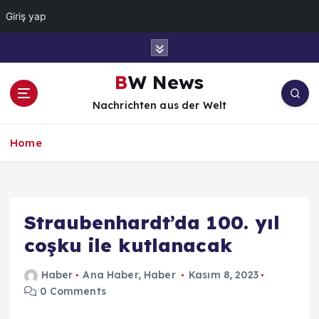
Giriş yap
İ
ç
e
BW News
r
Nachrichten aus der Welt
i
ğ
e
Home
a
t
l
a
Straubenhardt’da 100. yıl
coşku ile kutlanacak
Haber
Ana Haber
,
Haber
Kasım 8, 2023
0 Comments