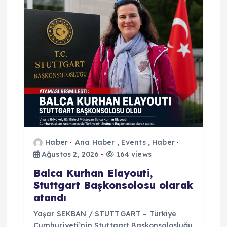
i
n
m
e
s
i
Haber
Ana Haber
,
Events
,
Haber
Ağustos 2, 2026
164 views
Balca Kurhan Elayouti,
Stuttgart Başkonsolosu olarak
atandı
Yaşar SEKBAN / STUTTGART – Türkiye
Cumhuriyeti’nin Stuttgart Başkonsolosluğu