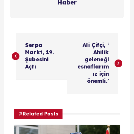
Haber
Y
Serpa
Ali Çifçi, ‘
a
Markt, 19.
Ahilik
Şubesini
geleneği
z
Açtı
esnaflarım
ız için
ı
önemli.’
g
e
Related Posts
z