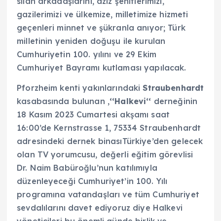
silah arkadaşlarını, aziz şehitlerimizi,
gazilerimizi ve ülkemize, milletimize hizmeti
geçenleri minnet ve şükranla anıyor; Türk
milletinin yeniden doğuşu ile kurulan
Cumhuriyetin 100. yılını ve 29 Ekim
Cumhuriyet Bayramı kutlaması yapılacak.
Pforzheim kenti yakınlarındaki
Straubenhardt
kasabasında bulunan ‚
‘‘Halkevi‘‘
derneğinin
18 Kasım 2023 Cumartesi akşamı saat
16:00’de Kernstrasse 1, 75334 Straubenhardt
adresindeki dernek binasıTürkiye’den gelecek
olan TV yorumcusu, değerli eğitim görevlisi
Dr. Naim Babüroğlu’nun katılımıyla
düzenleyeceği Cumhuriyet’in 100. Yılı
programına vatandaşları ve tüm Cumhuriyet
sevdalılarını davet ediyoruz diye Halkevi