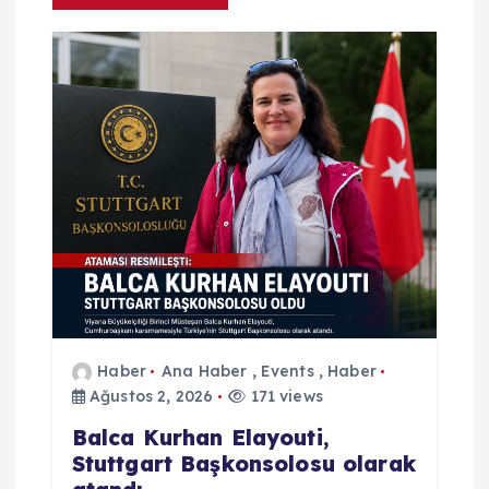
i
n
m
e
s
i
Haber
Ana Haber
,
Events
,
Haber
Ağustos 2, 2026
171 views
Balca Kurhan Elayouti,
Stuttgart Başkonsolosu olarak