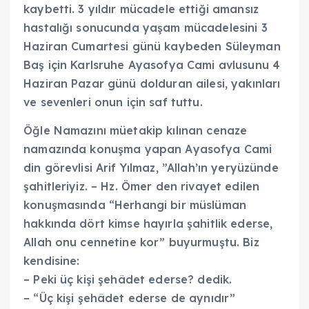
kaybetti. 3 yıldır mücadele ettiği amansız
hastalığı sonucunda yaşam mücadelesini 3
Haziran Cumartesi günü kaybeden Süleyman
Baş için Karlsruhe Ayasofya Cami avlusunu 4
Haziran Pazar günü dolduran ailesi, yakınları
ve sevenleri onun için saf tuttu.
Öğle Namazını müetakip kılınan cenaze
namazında konuşma yapan Ayasofya Cami
din görevlisi Arif Yılmaz, ”Allah’ın yeryüzünde
şahitleriyiz. – Hz. Ömer den rivayet edilen
konuşmasında “Herhangi bir müslüman
hakkında dört kimse hayırla şahitlik ederse,
Allah onu cennetine kor” buyurmuştu. Biz
kendisine:
– Peki üç kişi şehâdet ederse? dedik.
– “Üç kişi şehâdet ederse de aynıdır”