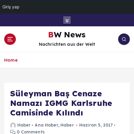
Giriş yap
İ
ç
e
BW News
r
Nachrichten aus der Welt
i
ğ
e
Home
a
t
l
a
Süleyman Baş Cenaze
Namazı IGMG Karlsruhe
Camisinde Kılındı
Haber
Ana Haber
,
Haber
Haziran 5, 2017
0 Comments