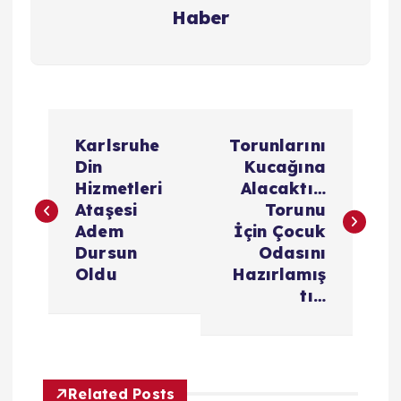
Haber
Y
Karlsruhe
Torunlarını
a
Din
Kucağına
Hizmetleri
Alacaktı…
z
Ataşesi
Torunu
Adem
İçin Çocuk
ı
Dursun
Odasını
Oldu
Hazırlamış
g
tı…
e
z
Related Posts