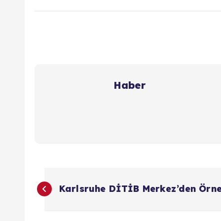
Haber
Y
Karlsruhe DİTİB Merkez’den Örn
a