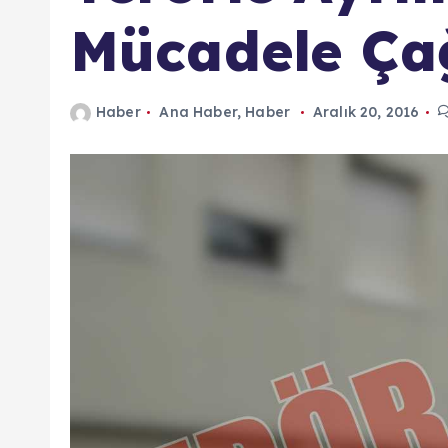
n
Mücadele Çağ
d
a
Haber
Ana Haber
,
Haber
Aralık 20, 2016