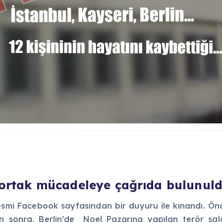
n ortak mücadeleye çağrıda bulunul
 resmi Facebook sayfasından bir duyuru ile kınandı. Ö
den sonra, Berlin’de Noel Pazarına yapılan terör sal