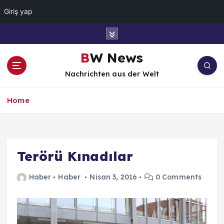
Giriş yap
İ
ç
e
BW News
r
Nachrichten aus der Welt
i
ğ
e
Home
a
t
l
a
Terörü Kınadılar
Haber
Haber
Nisan 3, 2016
0 Comments