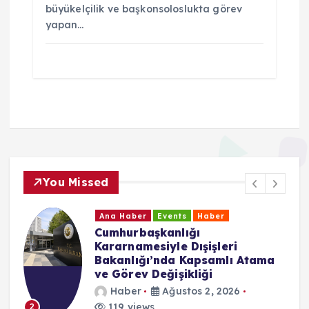
büyükelçilik ve başkonsoloslukta görev
yapan…
You Missed
Ana Haber
Events
Haber
Cumhurbaşkanlığı
Kararnamesiyle Dışişleri
Bakanlığı’nda Kapsamlı Atama
ve Görev Değişikliği
Haber
Ağustos 2, 2026
119 views
2