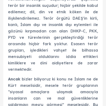
terör bir insanlık suçudur; hiçbir şekilde kabul
edilemez; dil, din ve etnik köken ile de
ilişkilendirilemez. Terör örgütü DAEŞ’in kirli,
kanlı, İslam dışı ve insanlık dışı eylemleri ile
gözünü kırpmadan can alan DHKP-C, PKK,
PYD ve türevlerinin gerçekleştirdiği terör
arasında hiçbir fark yoktur. Esasen terör
grupları, işledikleri vahşet ile bilhassa
mensubiyeti olduklarını iddia ettikleri
kimliklere ve dinî aidiyetlere de zarar
vermektedir.
Ancak
bizler biliyoruz ki konu ne İslam ne de
Kürt meselisidir, mesele terör gruplarının
“siyasal amaçlara ulaşmak amacıyla
insanların can ve mal güvenliklerine
saldırmayı meşru görmesi” meselesidir. Bu