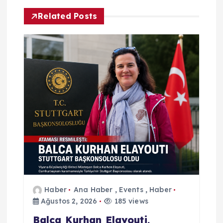
g
Related Posts
e
z
i
n
m
e
s
Haber
Ana Haber
,
Events
,
Haber
Ağustos 2, 2026
185 views
i
Balca Kurhan Elayouti,