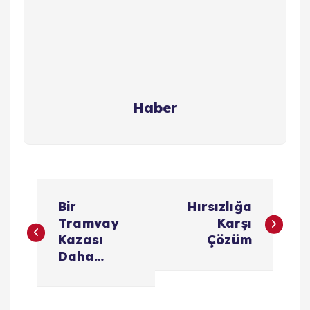
Haber
Y
Bir
Hırsızlığa
a
Tramvay
Karşı
Kazası
Çözüm
z
Daha…
ı