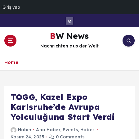
Giriş yap
İ
ç
e
BW News
r
Nachrichten aus der Welt
i
ğ
e
Home
a
t
l
a
TOGG, Kazel Expo
Karlsruhe’de Avrupa
Yolculuğuna Start Verdi
Haber
Ana Haber
,
Events
,
Haber
Kasım 24, 2025
0 Comments