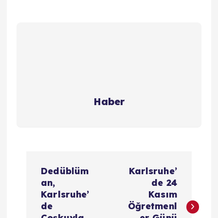
Haber
Y
Dedüblüm
Karlsruhe’
a
an,
de 24
Karlsruhe’
Kasım
z
de
Öğretmenl
Coşkuyla
er Günü