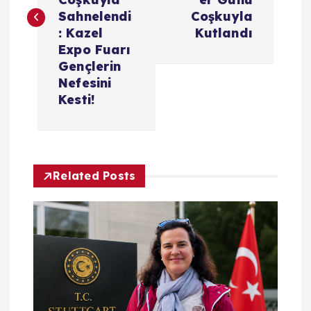
ı
Sahnelendi
Coşkuyla
: Kazel
Kutlandı
g
Expo Fuarı
Gençlerin
e
Nefesini
Kesti!
z
i
Related Posts
n
m
e
s