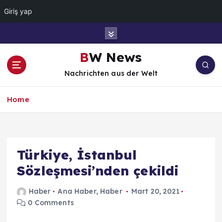
Giriş yap
İ
ç
e
BW News
r
Nachrichten aus der Welt
i
ğ
e
Home
a
t
l
a
Türkiye, İstanbul
Sözleşmesi’nden çekildi
Haber
Ana Haber
,
Haber
Mart 20, 2021
0 Comments