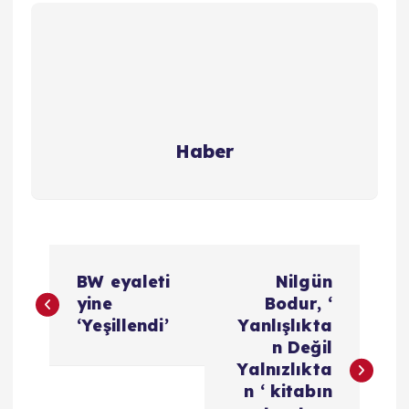
Haber
Y
BW eyaleti
Nilgün
a
yine
Bodur, ‘
‘Yeşillendi’
Yanlışlıkta
z
n Değil
Yalnızlıkta
ı
n ‘ kitabın