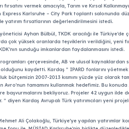
ları fırsatını vermek amacıyla, Tarım ve Kırsal Kalkınma
Inn Express Karlsruhe – City Park toplantı salonunda 
atırım fırsatlarının değerlendirilmesini istedi.
neticisi Ayhan Bülbül, TKDK aracılığı ile Türkiye’de ç
rda çok yüksek oranlarda teşviklerin verildiğini, yeni f
e TKDK’nın sunduğu imkanlardan faydalanmasını istedi.
rogramları çerçevesinde, AB ve ulusal kaynaklardan sa
 olduğunu kaydetti. Kardaş ” IPARD fonlarını yöetmek 
luk bütçemizin 2007-2013 kısmını yüzde yüz olarak t
ilyon Avro’nun tamamını kullanmak hedefimiz. Bu konuda
izlere başvurmalarını bekliyoruz. Projeler 42 uygun ilde
 ” diyen Kardaş Avrupalı Türk yatırımcıları yeni proje
Mehmet Ali Çolakoğlu, Türkiye’ye yapılan yatırımlar ko
e fonu ile MÜSİAD Karlsruhe’nin birlikte düzenledikleri,