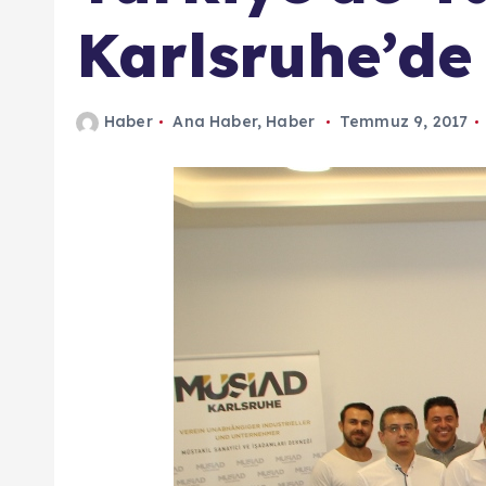
n
Karlsruhe’de
d
a
Haber
Ana Haber
,
Haber
Temmuz 9, 2017