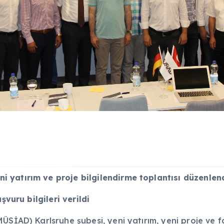
 yatırım ve proje bilgilendirme toplantısı düzenlen
şvuru bilgileri verildi
İAD) Karlsruhe şubesi, yeni yatırım, yeni proje ve farkl