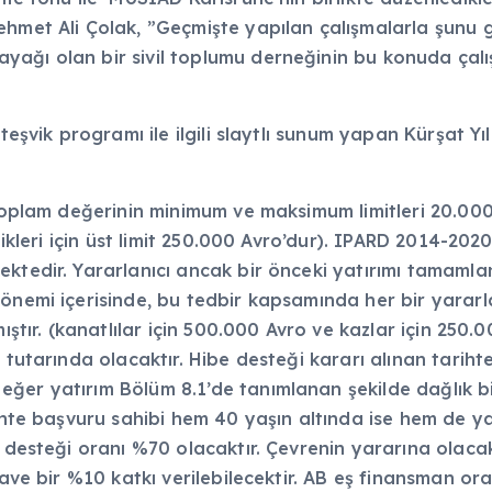
met Ali Çolak, ”Geçmişte yapılan çalışmalarla şunu gös
yağı olan bir sivil toplumu derneğinin bu konuda çal
 teşvik programı ile ilgili slaytlı sunum yapan Kürşat Y
 toplam değerinin minimum ve maksimum limitleri 20.000
likleri için üst limit 250.000 Avro’dur). IPARD 2014-202
ektedir. Yararlanıcı ancak bir önceki yatırımı tamaml
önemi içerisinde, bu tedbir kapsamında her bir yararl
mıştır. (kanatlılar için 500.000 Avro ve kazlar için 25
 tutarında olacaktır. Hibe desteği kararı alınan tarih
ğer yatırım Bölüm 8.1’de tanımlanan şekilde dağlık bi
rihte başvuru sahibi hem 40 yaşın altında ise hem de y
u desteği oranı %70 olacaktır. Çevrenin yararına olac
lave bir %10 katkı verilebilecektir. AB eş finansman or