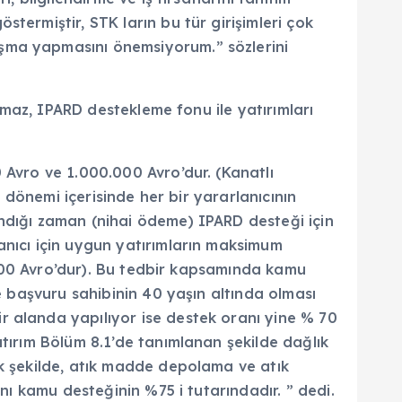
termiştir, STK ların bu tür girişimleri çok
ışma yapmasını önemsiyorum.” sözlerini
ılmaz, IPARD destekleme fonu ile yatırımları
 Avro ve 1.000.000 Avro’dur. (Kanatlı
0 dönemi içerisinde her bir yararlanıcının
andığı zaman (nihai ödeme) IPARD desteği için
anıcı için uygun yatırımların maksimum
0.000 Avro’dur). Bu tedbir kapsamında kamu
te başvuru sahibinin 40 yaşın altında olması
r alanda yapılıyor ise destek oranı yine % 70
atırım Bölüm 8.1’de tanımlanan şekilde dağlık
ak şekilde, atık madde depolama ve atık
anı kamu desteğinin %75 i tutarındadır. ” dedi.