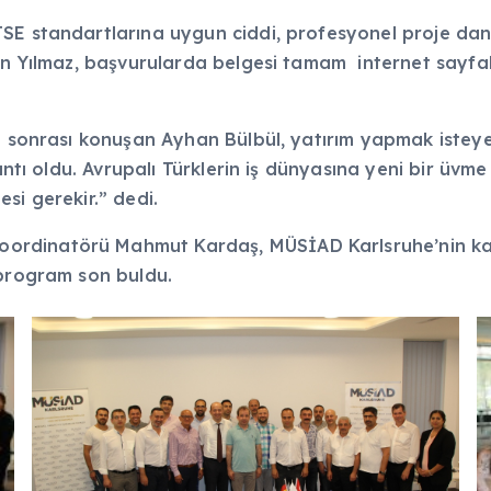
E standartlarına uygun ciddi, profesyonel proje danışm
ken Yılmaz, başvurularda belgesi tamam internet sayfal
tı sonrası konuşan Ayhan Bülbül, yatırım yapmak istey
antı oldu. Avrupalı Türklerin iş dünyasına yeni bir üvme
si gerekir.” dedi.
rdinatörü Mahmut Kardaş, MÜSİAD Karlsruhe’nin katkı
 program son buldu.