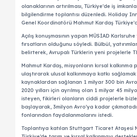
olanaklarının artırılması, Türkiye’de iş imkan
bilgilendirme toplantısı düzenledi. Holiday 
Genel Koordinatörü Mahmut Kardaş Türkiye’de y
Açılış konuşmasının yapan MÜSİAD Karlsruhe yö
fırsatların olduğunu söyledi. Bülbül, yatırımla
belirterek, Avrupalı Türklerin yeni projelerl
Mahmut Kardaş, misyonların kırsal kalkınma p
ulaştırarak ulusal kalkınmaya katkı sağlamak
kaynaklardan sağlanan 1 milyar 300 bin Avro
2020 yılları için ayrılmış olan 1 milyar 45 m
isteyen, fikirleri olanların ciddi projelerle b
başlayarak, 3milyon Avro’ya kadar çıkmatadır.
fonlarından faydalanmalarını istedi.
Toplantıya katılan Stuttgart Ticaret Ataşesi 
Türkiye’de tarım ve kırsal kalkınmayı desteklem