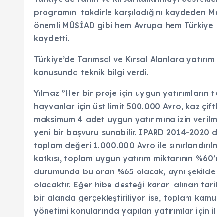
programını takdirle karşıladığını kaydeden Meh
önemli MÜSİAD gibi hem Avrupa hem Türkiye a
kaydetti.
Türkiye’de Tarımsal ve Kırsal Alanlara yatırım
konusunda teknik bilgi verdi.
Yılmaz ”Her bir proje için uygun yatırımların
hayvanlar için üst limit 500.000 Avro, kaz çift
maksimum 4 adet uygun yatırımına izin verilm
yeni bir başvuru sunabilir. IPARD 2014-2020 d
toplam değeri 1.000.000 Avro ile sınırlandırıl
katkısı, toplam uygun yatırım miktarının %60’ı
durumunda bu oran %65 olacak, aynı şekilde e
olacaktır. Eğer hibe desteği kararı alınan ta
bir alanda gerçekleştiriliyor ise, toplam kam
yönetimi konularında yapılan yatırımlar için i