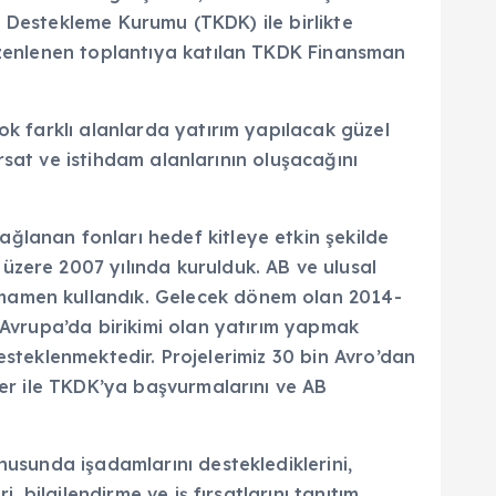
yı Destekleme Kurumu (TKDK) ile birlikte
düzenlenen toplantıya katılan TKDK Finansman
ok farklı alanlarda yatırım yapılacak güzel
ırsat ve istihdam alanlarının oluşacağını
ğlanan fonları hedef kitleye etkin şekilde
üzere 2007 yılında kurulduk. AB ve ulusal
amamen kullandık. Gelecek dönem olan 2014-
 Avrupa’da birikimi olan yatırım yapmak
 desteklenmektedir. Projelerimiz 30 bin Avro’dan
ler ile TKDK’ya başvurmalarını ve AB
nusunda işadamlarını desteklediklerini,
 bilgilendirme ve iş fırsatlarını tanıtım