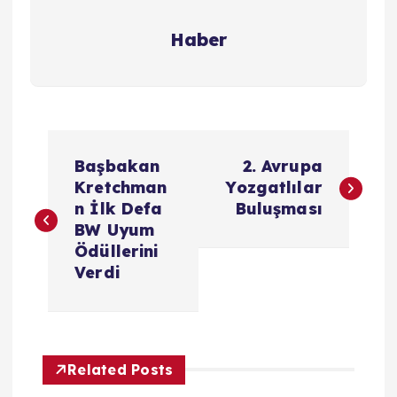
Haber
Y
Başbakan
2. Avrupa
a
Kretchman
Yozgatlılar
n İlk Defa
Buluşması
z
BW Uyum
Ödüllerini
ı
Verdi
g
e
Related Posts