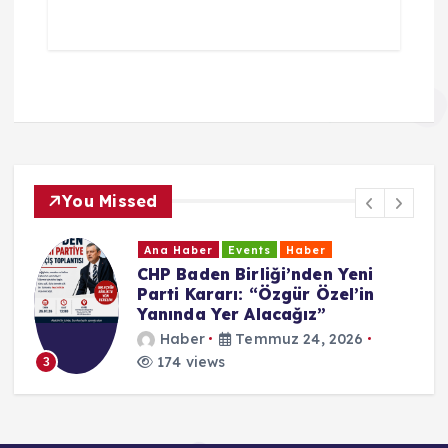
You Missed
Ana Haber
Events
Haber
CHP Baden Birliği’nden Yeni
Parti Kararı: “Özgür Özel’in
Yanında Yer Alacağız”
Haber
Temmuz 24, 2026
174 views
3