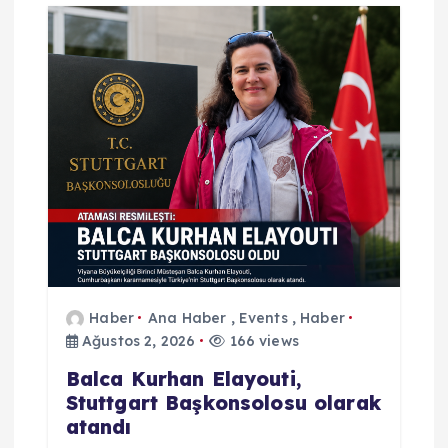
z
i
n
m
e
s
i
Haber
Ana Haber
,
Events
,
Haber
Ağustos 2, 2026
166 views
Balca Kurhan Elayouti,
Stuttgart Başkonsolosu olarak
atandı