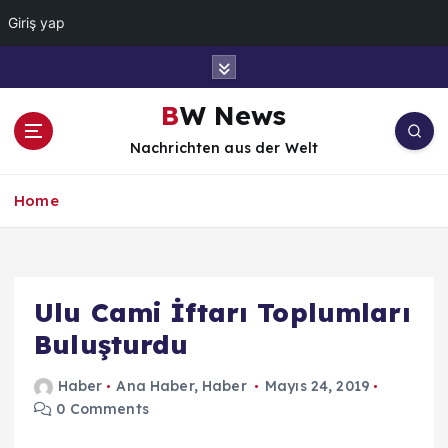
Giriş yap
İ
ç
e
BW News
r
Nachrichten aus der Welt
i
ğ
e
Home
a
t
l
a
Ulu Cami İftarı Toplumları
Buluşturdu
Haber
Ana Haber
,
Haber
Mayıs 24, 2019
0 Comments