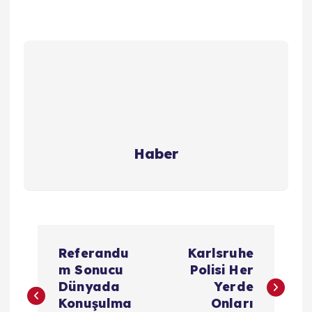
Haber
Y
Referandu
Karlsruhe
a
m Sonucu
Polisi Her
Dünyada
Yerde
z
Konuşulma
Onları