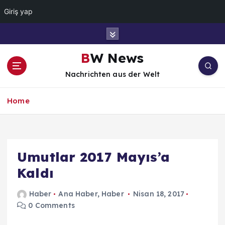
Giriş yap
İ
ç
e
BW News
r
Nachrichten aus der Welt
i
ğ
e
Home
a
t
l
a
Umutlar 2017 Mayıs’a
Kaldı
Haber
Ana Haber
,
Haber
Nisan 18, 2017
0 Comments