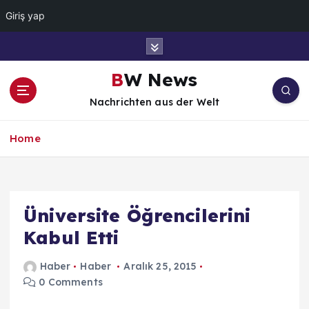
Giriş yap
İ
ç
e
BW News
r
Nachrichten aus der Welt
i
ğ
e
Home
a
t
l
a
Üniversite Öğrencilerini
Kabul Etti
Haber
Haber
Aralık 25, 2015
0 Comments