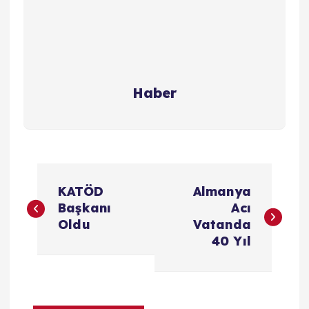
Haber
Y
KATÖD
Almanya
a
Başkanı
Acı
Oldu
Vatanda
z
40 Yıl
ı