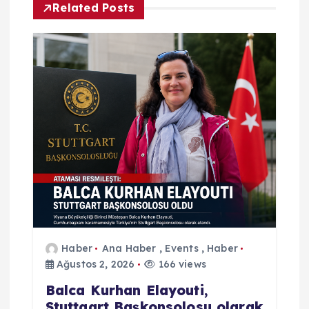
g
Related Posts
e
z
i
n
m
e
s
Haber
Ana Haber
,
Events
,
Haber
Ağustos 2, 2026
166 views
i
Balca Kurhan Elayouti,
Stuttgart Başkonsolosu olarak