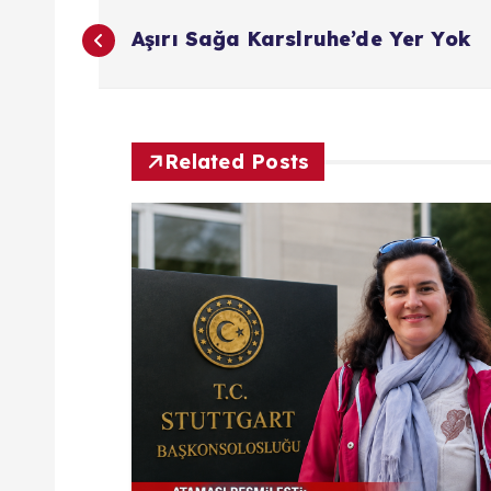
Y
Aşırı Sağa Karslruhe’de Yer Yok
a
z
Related Posts
ı
g
e
z
i