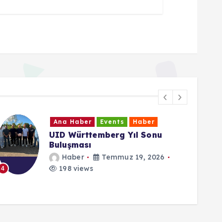
Ana Haber
Events
Haber
Cumhurbaşkanı Erdoğan: “15
Temmuz direnişi dünya
demokrasi tarihi açısından
emsalsizdir”
Haber
Temmuz 15, 2026
6
134 views
5