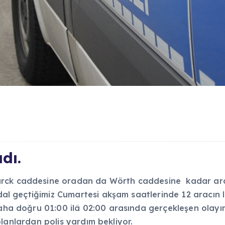
dı.
ck caddesine oradan da Wörth caddesine kadar araçla
dal geçtiğimiz Cumartesi akşam saatlerinde 12 aracın las
baha doğru 01:00 ilâ 02:00 arasında gerçekleşen olayın
i olanlardan polis yardım bekliyor.