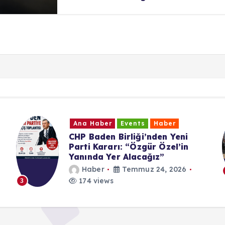
Ana Haber
Events
Haber
UID Württemberg Yıl Sonu
Buluşması
Haber
Temmuz 19, 2026
198 views
4