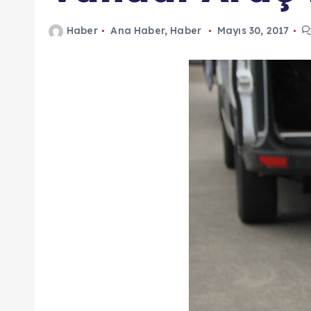
n
Haber
Ana Haber
,
Haber
Mayıs 30, 2017
d
a