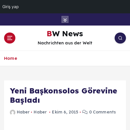
Giriş yap
İ
ç
e
BW News
r
Nachrichten aus der Welt
i
ğ
e
Home
a
t
l
a
Yeni Başkonsolos Görevine
Başladı
Haber
Haber
Ekim 6, 2015
0 Comments