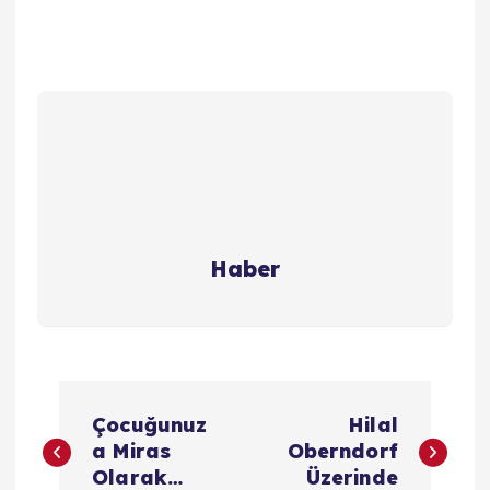
Haber
Y
Çocuğunuz
Hilal
a
a Miras
Oberndorf
Olarak…
Üzerinde