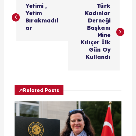
Y
Yetimi ,
Türk
a
Yetim
Kadınlar
Bırakmadıl
Derneği
z
ar
Başkanı
Mine
ı
Kılıçer İlk
Gün Oy
g
Kullandı
e
z
Related Posts
i
n
m