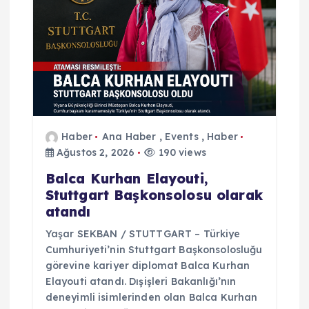
e
s
i
Haber
Ana Haber
,
Events
,
Haber
Ağustos 2, 2026
190 views
Balca Kurhan Elayouti,
Stuttgart Başkonsolosu olarak
atandı
Yaşar SEKBAN / STUTTGART – Türkiye
Cumhuriyeti’nin Stuttgart Başkonsolosluğu
görevine kariyer diplomat Balca Kurhan
Elayouti atandı. Dışişleri Bakanlığı’nın
deneyimli isimlerinden olan Balca Kurhan