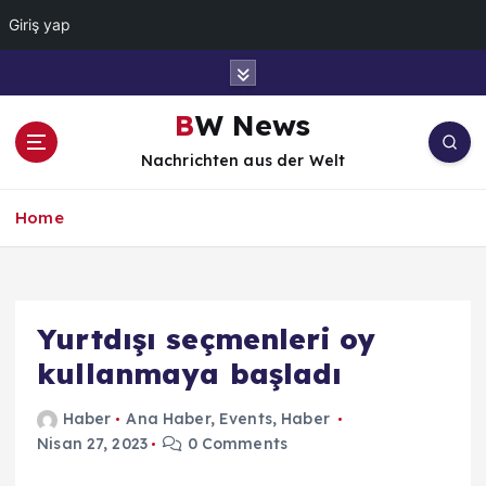
Giriş yap
İ
ç
e
BW News
r
Nachrichten aus der Welt
i
ğ
e
Home
a
t
l
a
Yurtdışı seçmenleri oy
kullanmaya başladı
Haber
Ana Haber
,
Events
,
Haber
Nisan 27, 2023
0 Comments