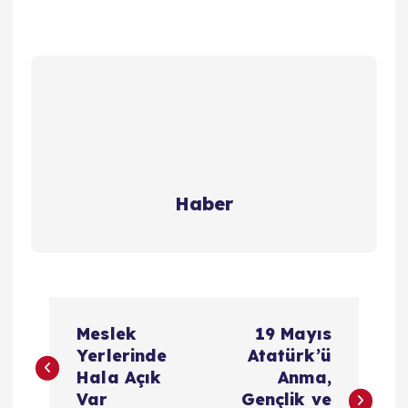
Haber
Y
Meslek
19 Mayıs
a
Yerlerinde
Atatürk’ü
Hala Açık
Anma,
z
Var
Gençlik ve