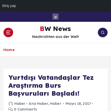
Giriş yap
İ
ç
e
BW News
r
Nachrichten aus der Welt
i
ğ
e
Home
a
t
l
a
Yurtdışı Vatandaşlar Tez
Araştırma Burs
Başvuruları Başladı!
Haber
Ana Haber
,
Haber
Mayıs 18, 2017
0 Comments