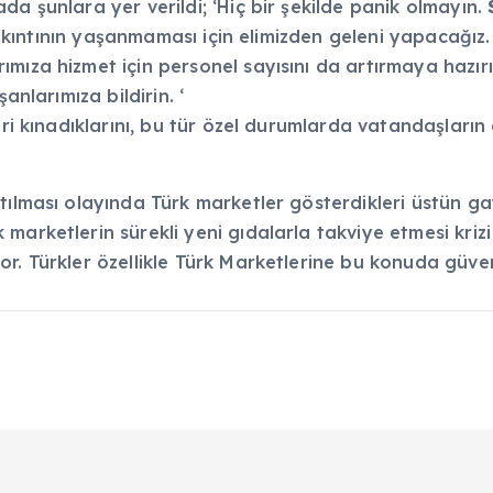
a şunlara yer verildi; ‘Hiç bir şekilde panik olmayın.
S
r sıkıntının yaşanmaması için elimizden geleni yapacağı
ıza hizmet için personel sayısını da artırmaya hazırız.
anlarımıza bildirin. ‘
leri kınadıklarını, bu tür özel durumlarda vatandaşlar
tılması olayında Türk marketler gösterdikleri üstün g
arketlerin sürekli yeni gıdalarla takviye etmesi krizi
r. Türkler özellikle Türk Marketlerine bu konuda güven