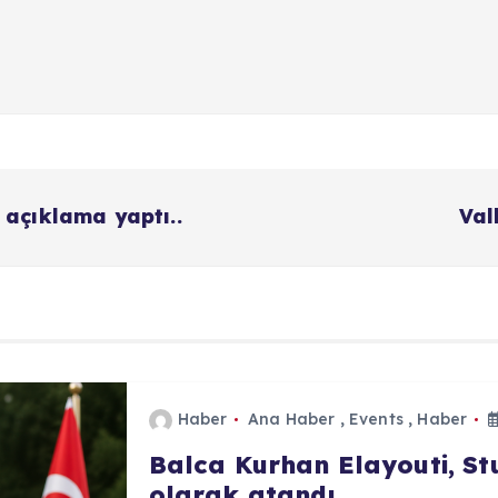
açıklama yaptı..
Val
Haber
Ana Haber
,
Events
,
Haber
Balca Kurhan Elayouti, S
olarak atandı