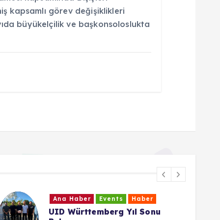
niş kapsamlı görev değişiklikleri
yıda büyükelçilik ve başkonsoloslukta
r
Events
Haber
Ana Haber
Ev
temberg Yıl Sonu
Cumhurbaşkan