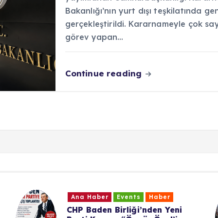
Bakanlığı’nın yurt dışı teşkilatında ge
gerçekleştirildi. Kararnameyle çok sa
görev yapan…
Continue reading
Haber
Events
Haber
Ana Habe
aden Birliği’nden Yeni
UID Würt