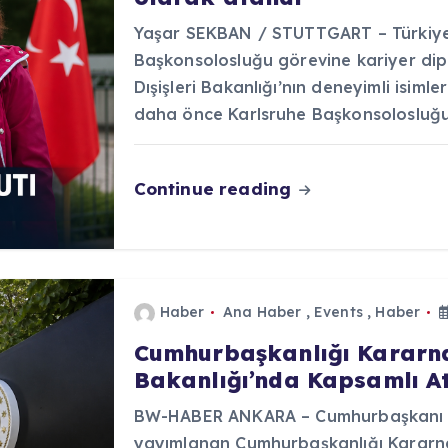
Yaşar SEKBAN / STUTTGART – Türkiye 
Başkonsolosluğu görevine kariyer dip
Dışişleri Bakanlığı’nın deneyimli isiml
daha önce Karlsruhe Başkonsolosluğ
Continue reading
Haber
Ana Haber
,
Events
,
Haber
Cumhurbaşkanlığı Kararnam
Bakanlığı’nda Kapsamlı At
BW-HABER ANKARA – Cumhurbaşkanı R
yayımlanan Cumhurbaşkanlığı Kararna