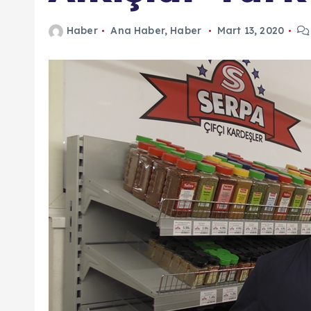
n
Haber
Ana Haber
,
Haber
Mart 13, 2020
d
a