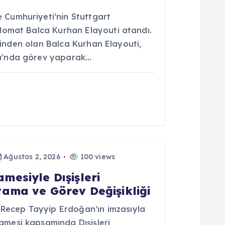
Cumhuriyeti’nin Stuttgart
lomat Balca Kurhan Elayouti atandı.
erinden olan Balca Kurhan Elayouti,
u’nda görev yaparak…
Ağustos 2, 2026
100 views
esiyle Dışişleri
ama ve Görev Değişikliği
ecep Tayyip Erdoğan’ın imzasıyla
mesi kapsamında Dışişleri