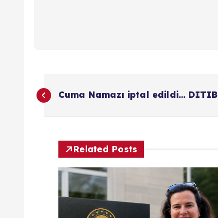
Y
Cuma Namazı iptal edildi… DITIB 
a
z
Related Posts
ı
g