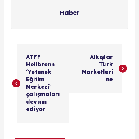
Haber
Y
ATFF
Alkışlar
a
Heilbronn
Türk
‘Yetenek
Marketleri
z
Eğitim
ne
Merkezi’
ı
çalışmaları
devam
g
ediyor
e