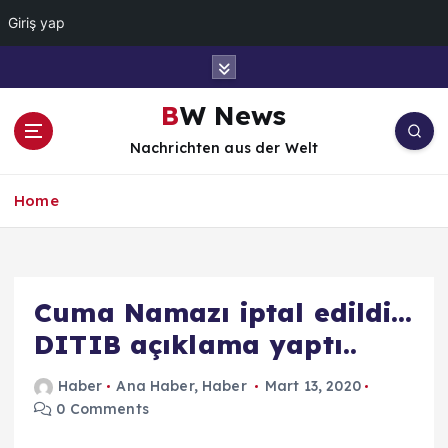
Giriş yap
İ
ç
e
BW News
r
Nachrichten aus der Welt
i
ğ
e
Home
a
t
l
a
Cuma Namazı iptal edildi…
DITIB açıklama yaptı..
Haber
Ana Haber
,
Haber
Mart 13, 2020
0 Comments