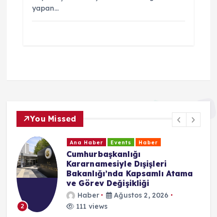
yapan…
You Missed
Ana Haber
Events
Haber
Cumhurbaşkanlığı
Kararnamesiyle Dışişleri
Bakanlığı’nda Kapsamlı Atama
ve Görev Değişikliği
Haber
Ağustos 2, 2026
111 views
2