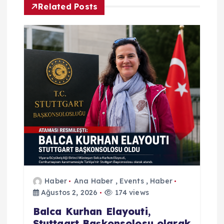
z
Related Posts
i
n
m
e
s
i
Haber
Ana Haber
,
Events
,
Haber
Ağustos 2, 2026
174 views
Balca Kurhan Elayouti,
Stuttgart Başkonsolosu olarak