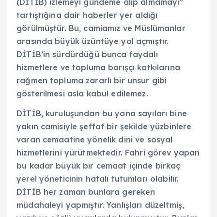
(DİTİB) izlemeyi gündeme ‎alıp almamayı”
tartıştığına dair haberler ‎yer aldığı
görülmüştür. Bu, camiamız ve ‎Müslümanlar
arasında büyük üzüntüye ‎yol açmıştır.
DİTİB’in sürdürdüğü bunca ‎faydalı
hizmetlere ve topluma barışçı ‎katkılarına
rağmen topluma zararlı bir ‎unsur gibi
gösterilmesi asla kabul ‎edilemez.‎
DİTİB, kuruluşundan bu yana sayıları ‎bine
yakın camisiyle şeffaf bir şekilde ‎yüzbinlere
varan cemaatine yönelik dini ‎ve sosyal
hizmetlerini yürütmektedir. ‎Fahri görev yapan
bu kadar büyük bir ‎cemaat içinde birkaç
yerel yöneticinin ‎hatalı tutumları olabilir.
DİTİB her zaman ‎bunlara gereken
müdahaleyi yapmıştır. ‎Yanlışları düzeltmiş,