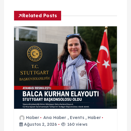
z
Related Posts
i
n
m
e
s
i
Haber
Ana Haber
,
Events
,
Haber
Ağustos 2, 2026
160 views