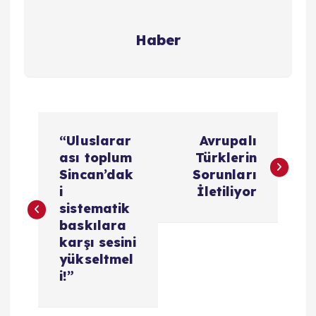
Haber
Y
“Uluslarar
Avrupalı
a
ası toplum
Türklerin
Sincan’dak
Sorunları
z
i
İletiliyor
sistematik
ı
baskılara
karşı sesini
g
yükseltmel
i!”
e