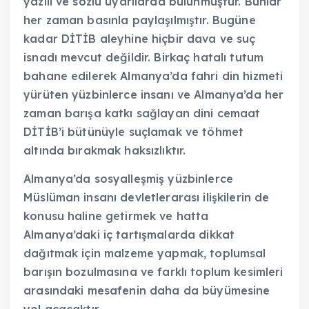
yazılı ve sözlü ‎uyarılarda bulunmuştur. Bunlar
her ‎zaman basınla paylaşılmıştır. Bugüne
‎kadar DİTİB aleyhine hiçbir dava ve suç
‎isnadı mevcut değildir. Birkaç hatalı ‎tutum
bahane edilerek Almanya’da fahri ‎din hizmeti
yürüten yüzbinlerce insanı ‎ve Almanya’da her
zaman barışa katkı ‎sağlayan dini cemaat
DİTİB’i bütünüyle ‎suçlamak ve töhmet
altında bırakmak ‎haksızlıktır.‎
Almanya’da sosyalleşmiş yüzbinlerce
‎Müslüman insanı devletlerarası ‎ilişkilerin de
konusu haline getirmek ve ‎hatta
Almanya’daki iç tartışmalarda ‎dikkat
dağıtmak için malzeme yapmak, ‎toplumsal
barışın bozulmasına ve farklı ‎toplum kesimleri
arasındaki mesafenin ‎daha da büyümesine