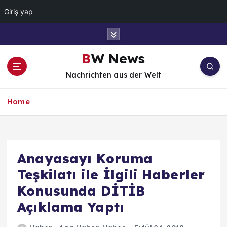
Giriş yap
İ
ç
e
BW News
r
Nachrichten aus der Welt
i
ğ
e
Home
a
t
l
a
Anayasayı Koruma
Teşkilatı ile İlgili Haberler
Konusunda DİTİB
Açıklama Yaptı