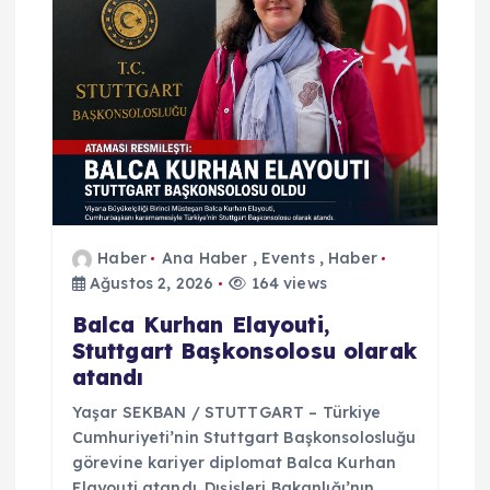
m
e
s
i
Haber
Ana Haber
,
Events
,
Haber
Ağustos 2, 2026
164 views
Balca Kurhan Elayouti,
Stuttgart Başkonsolosu olarak
atandı
Yaşar SEKBAN / STUTTGART – Türkiye
Cumhuriyeti’nin Stuttgart Başkonsolosluğu
görevine kariyer diplomat Balca Kurhan
Elayouti atandı. Dışişleri Bakanlığı’nın