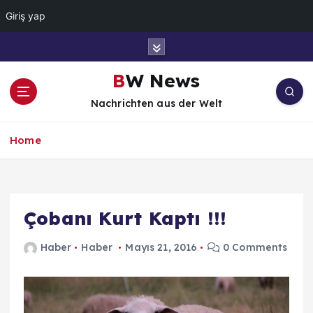
Giriş yap
İ
ç
e
BW News
r
Nachrichten aus der Welt
i
ğ
e
Home
a
t
l
a
Çobanı Kurt Kaptı !!!
Haber
Haber
Mayıs 21, 2016
0 Comments