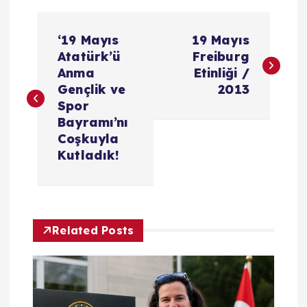
Y
‘19 Mayıs
19 Mayıs
a
Atatürk’ü
Freiburg
Anma
Etinliği /
z
Gençlik ve
2013
Spor
ı
Bayramı’nı
Coşkuyla
g
Kutladık!
e
z
Related Posts
i
n