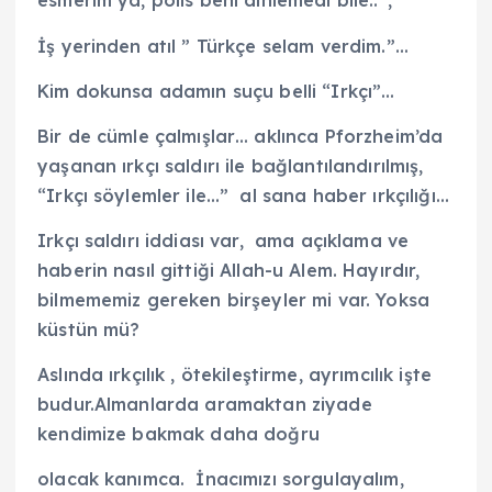
esmerim ya, polis beni dinlemedi bile..”,
İş yerinden atıl ” Türkçe selam verdim.”…
Kim dokunsa adamın suçu belli “Irkçı”…
Bir de cümle çalmışlar… aklınca Pforzheim’da
yaşanan ırkçı saldırı ile bağlantılandırılmış,
“Irkçı söylemler ile…” al sana haber ırkçılığı…
Irkçı saldırı iddiası var, ama açıklama ve
haberin nasıl gittiği Allah-u Alem. Hayırdır,
bilmememiz gereken birşeyler mi var. Yoksa
küstün mü?
Aslında ırkçılık , ötekileştirme, ayrımcılık işte
budur.Almanlarda aramaktan ziyade
kendimize bakmak daha doğru
olacak kanımca. İnacımızı sorgulayalım,