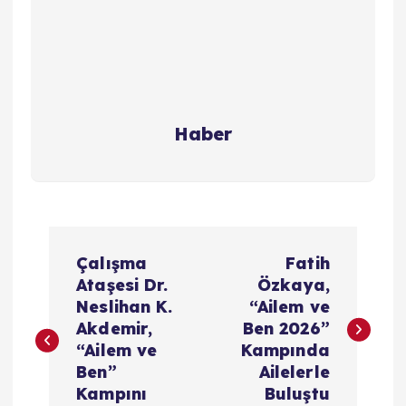
Haber
Y
Çalışma
Fatih
a
Ataşesi Dr.
Özkaya,
Neslihan K.
“Ailem ve
z
Akdemir,
Ben 2026”
“Ailem ve
Kampında
ı
Ben”
Ailelerle
Kampını
Buluştu