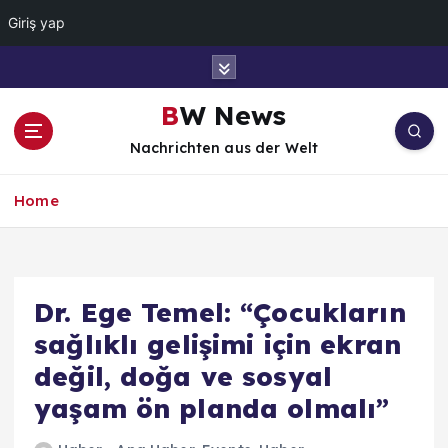
Giriş yap
İ
ç
e
BW News
r
Nachrichten aus der Welt
i
ğ
e
Home
a
t
l
a
Dr. Ege Temel: “Çocukların
sağlıklı gelişimi için ekran
değil, doğa ve sosyal
yaşam ön planda olmalı”