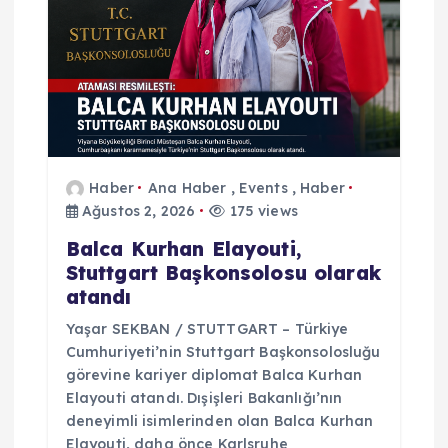
s
i
Haber
Ana Haber
,
Events
,
Haber
Ağustos 2, 2026
175 views
Balca Kurhan Elayouti,
Stuttgart Başkonsolosu olarak
atandı
Yaşar SEKBAN / STUTTGART – Türkiye
Cumhuriyeti’nin Stuttgart Başkonsolosluğu
görevine kariyer diplomat Balca Kurhan
Elayouti atandı. Dışişleri Bakanlığı’nın
deneyimli isimlerinden olan Balca Kurhan
Elayouti, daha önce Karlsruhe