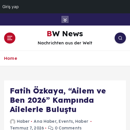
Giriş yap
İ
ç
e
BW News
r
Nachrichten aus der Welt
i
ğ
e
Home
a
t
l
a
Fatih Özkaya, “Ailem ve
Ben 2026” Kampında
Ailelerle Buluştu
Haber
Ana Haber
,
Events
,
Haber
Temmuz 7, 2026
0 Comments