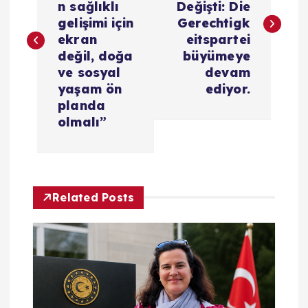
z
n sağlıklı
Değişti: Die
gelişimi için
Gerechtigk
ı
ekran
eitspartei
değil, doğa
büyümeye
g
ve sosyal
devam
yaşam ön
ediyor.
e
planda
olmalı”
z
i
Related Posts
n
m
e