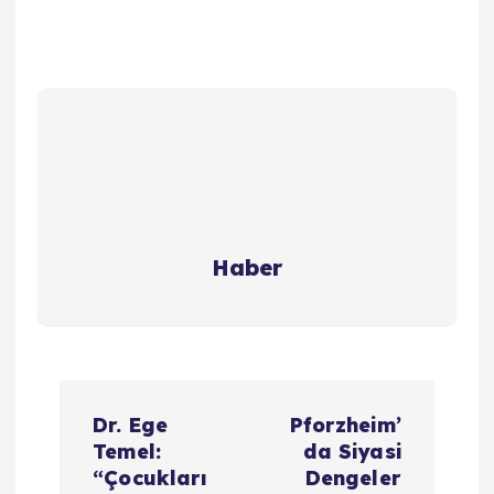
Haber
Y
Dr. Ege
Pforzheim’
a
Temel:
da Siyasi
“Çocukları
Dengeler