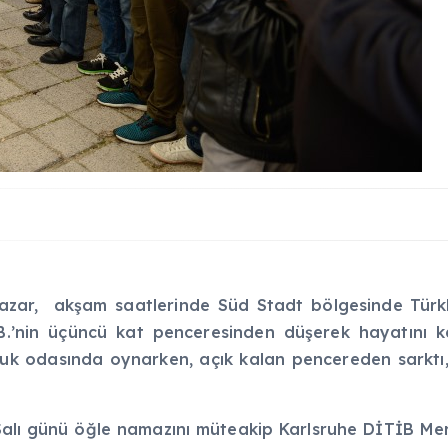
 Pazar, akşam saatlerinde Süd Stadt bölgesinde Tür
 B.’nin üçüncü kat penceresinden düşerek hayatını 
ocuk odasında oynarken, açık kalan pencereden sarktı
alı günü öğle namazını müteakip Karlsruhe DİTİB Merke