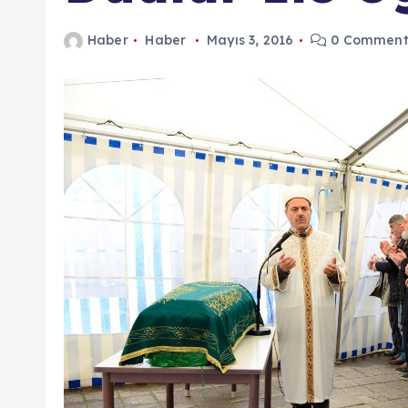
n
Haber
Haber
Mayıs 3, 2016
0 Comment
d
a