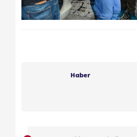
Haber
Y