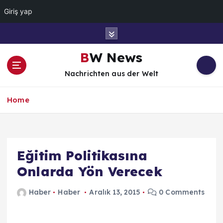
Giriş yap
İ
ç
e
BW News
r
Nachrichten aus der Welt
i
ğ
e
Home
a
t
l
a
Eğitim Politikasına
Onlarda Yön Verecek
Haber
Haber
Aralık 13, 2015
0 Comments