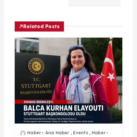
ı
g
Related Posts
e
z
i
n
m
e
s
Haber
Ana Haber
,
Events
,
Haber