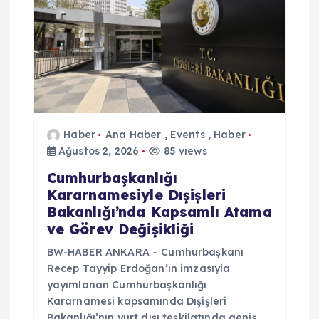
Haber
Ana Haber
,
Events
,
Haber
Ağustos 2, 2026
85 views
Cumhurbaşkanlığı
Kararnamesiyle Dışişleri
Bakanlığı’nda Kapsamlı Atama
ve Görev Değişikliği
BW-HABER ANKARA – Cumhurbaşkanı
Recep Tayyip Erdoğan’ın imzasıyla
yayımlanan Cumhurbaşkanlığı
Kararnamesi kapsamında Dışişleri
Bakanlığı’nın yurt dışı teşkilatında geniş