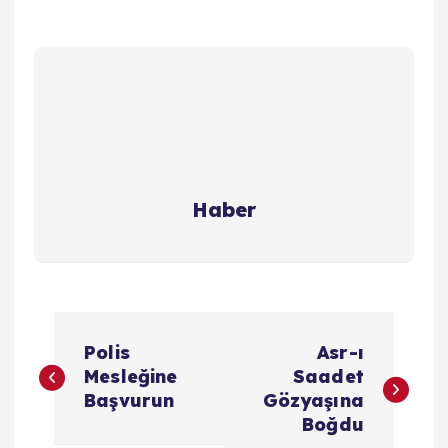
Haber
Y
Polis
Asr-ı
a
Mesleğine
Saadet
Başvurun
Gözyaşına
z
Boğdu