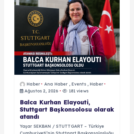
z
i
n
m
e
s
Haber
Ana Haber
,
Events
,
Haber
i
Ağustos 2, 2026
181 views
Balca Kurhan Elayouti,
Stuttgart Başkonsolosu olarak
atandı
Yaşar SEKBAN / STUTTGART – Türkiye
Cumhuriyeti’nin Stuttgart Başkonsolosluğu