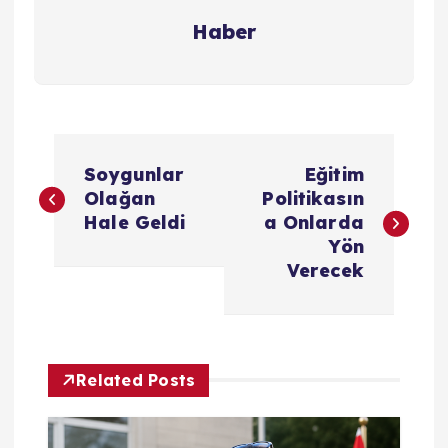
Haber
Y
Soygunlar
Eğitim
a
Olağan
Politikasın
Hale Geldi
a Onlarda
z
Yön
Verecek
ı
g
Related Posts
e