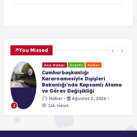
You Missed
Ana Haber
Events
Haber
CHP Baden Birliği’nden Yeni
Parti Kararı: “Özgür Özel’in
Yanında Yer Alacağız”
Haber
Temmuz 24, 2026
177 views
3