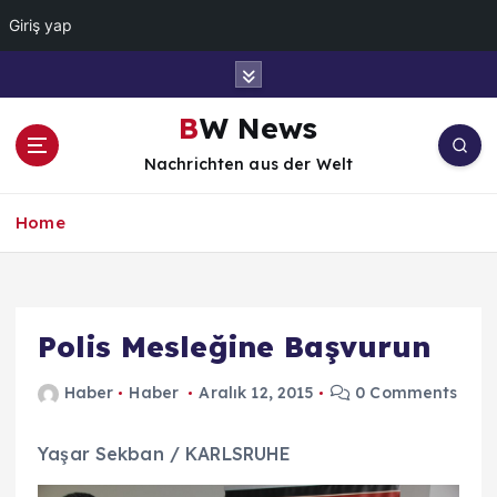
Giriş yap
İ
ç
e
BW News
r
Nachrichten aus der Welt
i
ğ
e
Home
a
t
l
a
Polis Mesleğine Başvurun
Haber
Haber
Aralık 12, 2015
0 Comments
Yaşar Sekban / KARLSRUHE