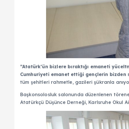
”Atatürk’ün bizlere bıraktığı emaneti yücelt
Cumhuriyeti emanet ettiği gençlerin bizden 
tüm şehitleri rahmetle, gazileri şükranla anı
Başkonsolosluk salonunda düzenlenen törene b
Atatürkçü Düşünce Derneği, Karlsruhe Okul Aile