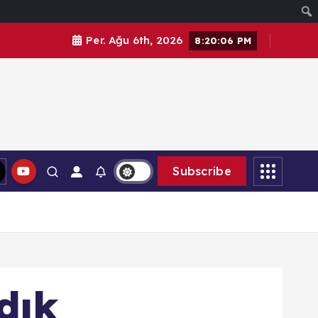
Per. Ağu 6th, 2026
8:20:09 PM
Subscribe
dık