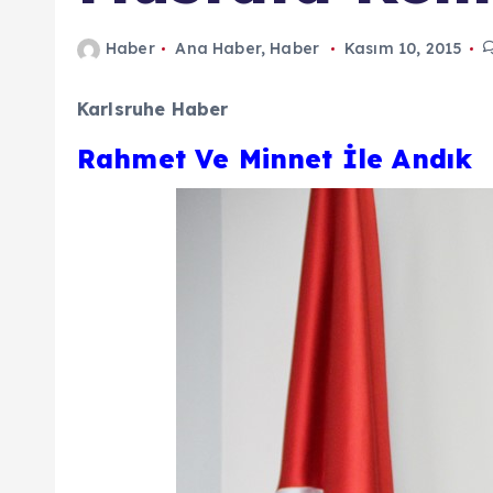
n
Haber
Ana Haber
,
Haber
Kasım 10, 2015
d
a
Karlsruhe Haber
Rahmet Ve Minnet İle Andık