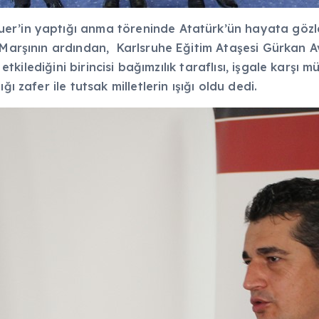
er’in yaptığı anma töreninde Atatürk’ün hayata gözle
l Marşının ardından, Karlsruhe Eğitim Ataşesi Gürkan
 etkilediğini birincisi bağımzılık taraflısı, işgale karşı m
ı zafer ile tutsak milletlerin ışığı oldu dedi.