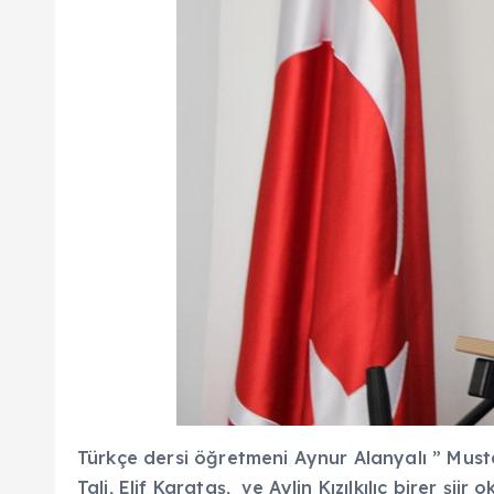
Türkçe dersi öğretmeni Aynur Alanyalı ” Must
Tali, Elif Karataş, ve Aylin Kızılkılıç birer şiir 