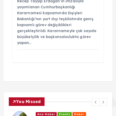
Recep Tayyip Erdoğan’ın imzasıyla
yayımlanan Cumhurbaşkanlığı
Kararnamesi kapsamında Dışişleri
Bakanlığı’nın yurt dışı teşkilatında geniş
kapsamlı görev değişiklikleri
gerçekleştirildi. Kararnameyle çok sayıda
büyükelçilik ve başkonsoloslukta görev
yapan…
You Missed
Ana Haber
Events
Haber