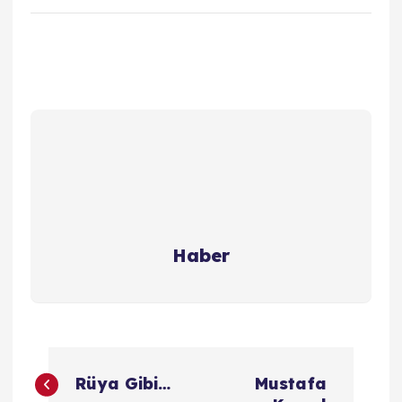
Haber
Y
Rüya Gibi…
Mustafa