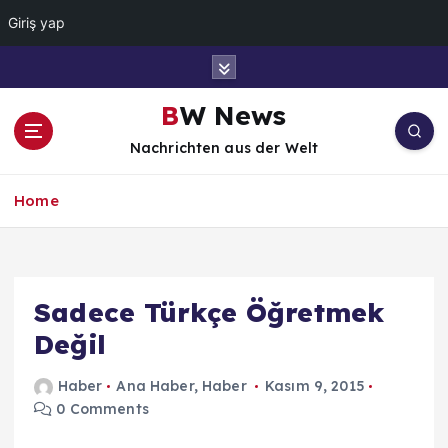
Giriş yap
İ
ç
e
BW News
r
Nachrichten aus der Welt
i
ğ
e
Home
a
t
l
a
Sadece Türkçe Öğretmek
Değil
Haber
Ana Haber
,
Haber
Kasım 9, 2015
0 Comments