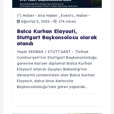
e
s
Haber
Ana Haber
,
Events
,
Haber
Ağustos 2, 2026
174 views
i
Balca Kurhan Elayouti,
Stuttgart Başkonsolosu olarak
atandı
Yaşar SEKBAN / STUTTGART – Türkiye
Cumhuriyeti’nin Stuttgart Başkonsolosluğu
görevine kariyer diplomat Balca Kurhan
Elayouti atandı. Dışişleri Bakanlığı’nın
deneyimli isimlerinden olan Balca Kurhan
Elayouti, daha önce Karlsruhe
Başkonsolosluğu’nda görev yaparak…