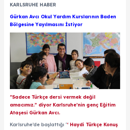
KARLSRUHE HABER
Gürkan Avcı Okul Yardım Kurslarının Baden
Bölgesine Yayılmasını İstiyor
”Sadece Türkçe dersi vermek değil
amacımız.” diyor Karlsruhe’nin genç Eğitim
Ataşesi Gürkan Avcı.
Karlsruhe’de başlattığı ‘
‘ Haydi Türkçe Konuş