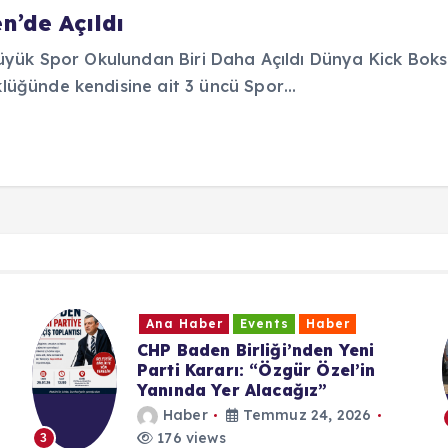
’de Açıldı
Büyük Spor Okulundan Biri Daha Açıldı Dünya Kick Bo
lüğünde kendisine ait 3 üncü Spor…
Ana Haber
Events
Haber
CHP Baden Birliği’nden Yeni
Parti Kararı: “Özgür Özel’in
Yanında Yer Alacağız”
Haber
Temmuz 24, 2026
176 views
3