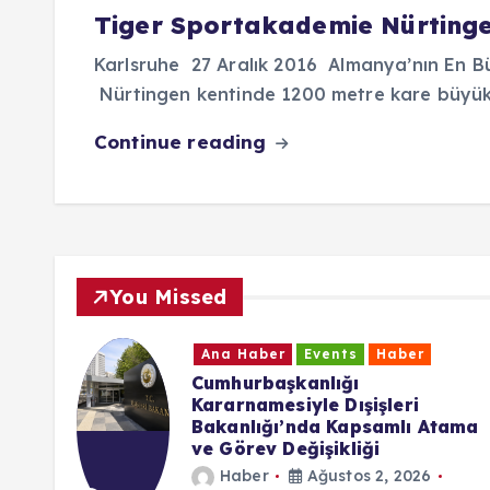
n
Tiger Sportakademie Nürtingen
d
Karlsruhe 27 Aralık 2016 Almanya’nın En 
a
Nürtingen kentinde 1200 metre kare büyük
Continue reading
You Missed
Ana Haber
Events
Haber
ttgart
Cumhurbaşkanlığı
ı
Kararnamesiyle Dışişleri
Bakanlığı’nda Kapsamlı Atama
ve Görev Değişikliği
Haber
Ağustos 2, 2026